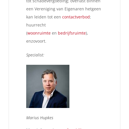
tot schadevergoeding; overlast binnen
een Vereniging van Eigenaren hetgeen
kan leiden tot een
contactverbod
;
huurrecht
(
woonruimte
en
bedrijfsruimte
),
enzovoort.
Specialist:
Marius Hupkes