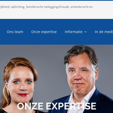
kheid, oplichting, familierecht, beleggingsfraude, arbeidsrecht en
Ons team
Onze expertise
Informatie
In de med
ONZE EXPERTISE