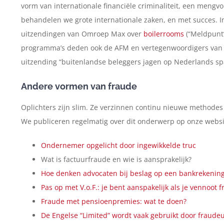
vorm van internationale financiële criminaliteit, een mengvo
behandelen we grote internationale zaken, en met succes.
uitzendingen van Omroep Max over
boilerrooms
(“Meldpunt”
programma’s deden ook de AFM en vertegenwoordigers van 
uitzending “buitenlandse beleggers jagen op Nederlands sp
Andere vormen van fraude
Oplichters zijn slim. Ze verzinnen continu nieuwe methodes
We publiceren regelmatig over dit onderwerp op onze website
Ondernemer opgelicht door ingewikkelde truc
Wat is factuurfraude en wie is aansprakelijk?
Hoe denken advocaten bij beslag op een bankrekenin
Pas op met V.o.F.: je bent aanspakelijk als je vennoot f
Fraude met pensioenpremies: wat te doen?
De Engelse “Limited” wordt vaak gebruikt door fraudeu