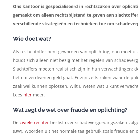
Ons kantoor is gespecialiseerd in rechtszaken over oplich
gemaakt om alleen rechtsbijstand te geven aan slachtoffe
verschillende strategie
ën en technieken toe om schadever
Wie doet wat?
Als u slachtoffer bent geworden van oplichting, dan moet u alt
houdt zich alleen niet bezig met het regelen van schadeverg
Slachtoffers moeten realistisch zijn in hun verwachtingen: de
het om verdwenen geld gaat. Er zijn zelfs zaken waar de polit
zaak wel kunnen oplossen. Wilt u weten wat u kunt verwacht
Lees
hier
meer.
Wat zegt de wet over fraude en oplichting?
De
civiele rechter
beslist over schadevergoedingszaken volge
(BW). Woorden uit het normale taalgebruik zoals fraude en op