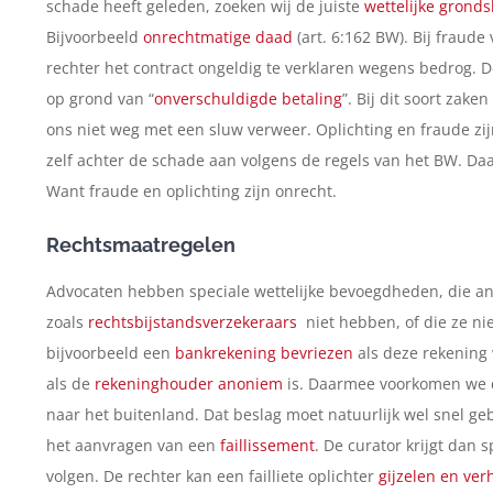
schade heeft geleden, zoeken wij de juiste
wettelijke gronds
Bijvoorbeeld
onrechtmatige daad
(art. 6:162 BW). Bij fraud
rechter het contract ongeldig te verklaren wegens bedrog. 
op grond van “
onverschuldigde betaling
”. Bij dit soort zake
ons niet weg met een sluw verweer. Oplichting en fraude zij
zelf achter de schade aan volgens de regels van het BW. Daa
Want fraude en oplichting zijn onrecht.
Rechtsmaatregelen
Advocaten hebben speciale wettelijke bevoegdheden, die an
zoals
rechtsbijstandsverzekeraars
niet hebben, of die ze ni
bijvoorbeeld een
bankrekening bevriezen
als deze rekening 
als de
rekeninghouder anoniem
is. Daarmee voorkomen we da
naar het buitenland. Dat beslag moet natuurlijk wel snel g
het aanvragen van een
faillissement
. De curator krijgt dan
volgen. De rechter kan een failliete oplichter
gijzelen en ver