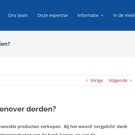
Ons team
Onze expertise
Informatie
In de med
den?
Vorige
Volgende
genover derden?
nciële producten verkopen. Bij het woord ‘zorgplicht’ denk
eggingsproducten van de bank kopen, en aan de