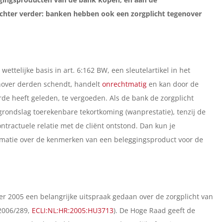
echter verder: banken hebben ook een zorgplicht tegenover
ettelijke basis in art. 6:162 BW, een sleutelartikel in het
enover derden schendt, handelt
onrechtmatig
en kan door de
de heeft geleden, te vergoeden. Als de bank de zorgplicht
 grondslag toerekenbare tekortkoming (wanprestatie), tenzij de
tractuele relatie met de cliënt ontstond. Dan kun je
rmatie over de kenmerken van een beleggingsproduct voor de
r 2005 een belangrijke uitspraak gedaan over de zorgplicht van
2006/289,
ECLI:NL:HR:2005:HU3713
). De Hoge Raad geeft de