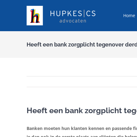
Ga
naar
Home
inhoud
Heeft een bank zorgplicht tegenover der
Heeft een bank zorgplicht te
Banken moeten hun klanten kennen en passende fina
je dan ook in de eerste plaats aan cliënten die bel