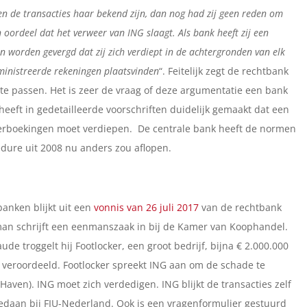
den de transacties haar bekend zijn, dan nog had zij geen reden om
oordeel dat het verweer van ING slaagt. Als bank heeft zij een
n worden gevergd dat zij zich verdiept in de achtergronden van elk
ministreerde rekeningen plaatsvinden
“. Feitelijk zegt de rechtbank
 te passen. Het is zeer de vraag of deze argumentatie een bank
heeft in gedetailleerde voorschriften duidelijk gemaakt dat een
overboekingen moet verdiepen. De centrale bank heeft de normen
edure uit 2008 nu anders zou aflopen.
banken blijkt uit een
vonnis van 26 juli 2017
van de rechtbank
 man schrijft een eenmanszaak in bij de Kamer van Koophandel.
aude troggelt hij Footlocker, een groot bedrijf, bijna € 2.000.000
k veroordeeld. Footlocker spreekt ING aan om de schade te
aven). ING moet zich verdedigen. ING blijkt de transacties zelf
edaan bij FIU-Nederland. Ook is een vragenformulier gestuurd