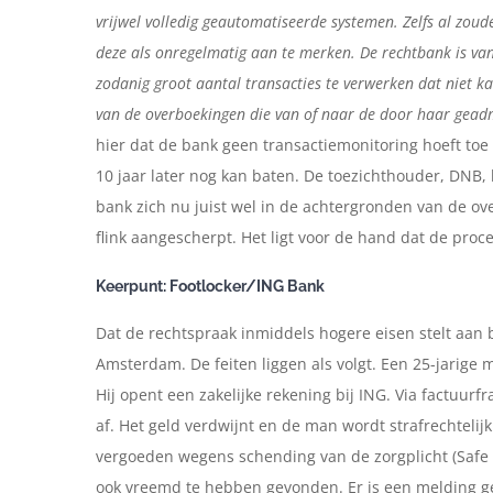
vrijwel volledig geautomatiseerde systemen. Zelfs al zou
deze als onregelmatig aan te merken. De rechtbank is van 
zodanig groot aantal transacties te verwerken dat niet ka
van de overboekingen die van of naar de door haar gead
hier dat de bank geen transactiemonitoring hoeft toe
10 jaar later nog kan baten. De toezichthouder, DNB, 
bank zich nu juist wel in de achtergronden van de 
flink aangescherpt. Het ligt voor de hand dat de proc
Keerpunt: Footlocker/ING Bank
Dat de rechtspraak inmiddels hogere eisen stelt aan 
Amsterdam. De feiten liggen als volgt. Een 25-jarige
Hij opent een zakelijke rekening bij ING. Via factuurfr
af. Het geld verdwijnt en de man wordt strafrechtelij
vergoeden wegens schending van de zorgplicht (Safe H
ook vreemd te hebben gevonden. Er is een melding g