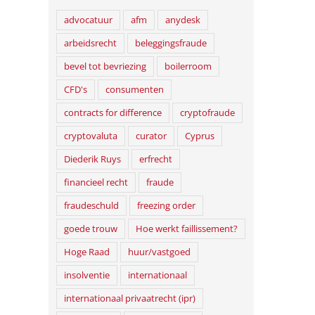
advocatuur
afm
anydesk
arbeidsrecht
beleggingsfraude
bevel tot bevriezing
boilerroom
CFD's
consumenten
contracts for difference
cryptofraude
cryptovaluta
curator
Cyprus
Diederik Ruys
erfrecht
financieel recht
fraude
fraudeschuld
freezing order
goede trouw
Hoe werkt faillissement?
Hoge Raad
huur/vastgoed
insolventie
internationaal
internationaal privaatrecht (ipr)