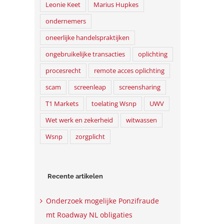
Leonie Keet
Marius Hupkes
ondernemers
oneerlijke handelspraktijken
ongebruikelijke transacties
oplichting
procesrecht
remote acces oplichting
scam
screenleap
screensharing
T1 Markets
toelating Wsnp
UWV
Wet werk en zekerheid
witwassen
Wsnp
zorgplicht
Recente artikelen
Onderzoek mogelijke Ponzifraude
mt Roadway NL obligaties