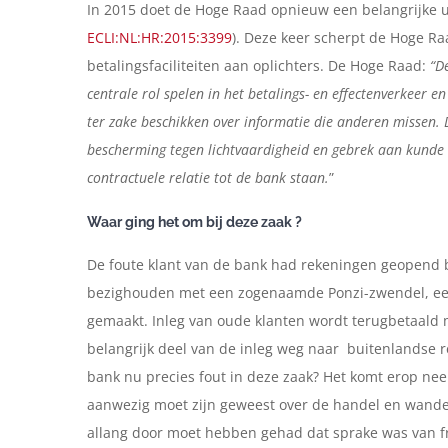
In 2015 doet de Hoge Raad opnieuw een belangrijke u
ECLI:NL:HR:2015:3399
). Deze keer scherpt de Hoge R
betalingsfaciliteiten aan oplichters. De Hoge Raad:
“D
centrale rol spelen in het betalings- en effectenverkeer en
ter zake beschikken over informatie die anderen missen. D
bescherming tegen lichtvaardigheid en gebrek aan kunde en
contractuele relatie tot de bank staan.
”
Waar ging het om bij deze zaak ?
De foute klant van de bank had rekeningen geopend bij
bezighouden met een zogenaamde Ponzi-zwendel, e
gemaakt. Inleg van oude klanten wordt terugbetaald m
belangrijk deel van de inleg weg naar buitenlandse 
bank nu precies fout in deze zaak? Het komt erop neer 
aanwezig moet zijn geweest over de handel en wande
allang door moet hebben gehad dat sprake was van fra