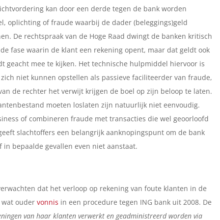
plichtvordering kan door een derde tegen de bank worden
el, oplichting of fraude waarbij de dader (beleggings)geld
ijnen. De rechtspraak van de Hoge Raad dwingt de banken kritisch
 de fase waarin de klant een rekening opent, maar dat geldt ook
dt geacht mee te kijken. Het technische hulpmiddel hiervoor is
zich niet kunnen opstellen als passieve faciliteerder van fraude,
 van de rechter het verwijt krijgen de boel op zijn beloop te laten.
ntenbestand moeten loslaten zijn natuurlijk niet eenvoudig.
iness of combineren fraude met transacties die wel geoorloofd
t geeft slachtoffers een belangrijk aanknopingspunt om de bank
f in bepaalde gevallen even niet aanstaat.
verwachten dat het verloop op rekening van foute klanten in de
n wat ouder
vonnis
in een procedure tegen ING bank uit 2008. De
keningen van haar klanten verwerkt en geadministreerd worden via