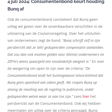
4 juli 2024: Consumentenbond keurt houding
Bunq af
Ook de consumentenbond constateert dat Bunq geen
uitleg wil geven over de onverklaarbare verschillen in de
uitvoering van de Coulanceregeling. Over het uitsluiten
van ondernemers zegt de bond:
“Bunq schrijft zelf in zijn
persbericht dat ze ‘alle’ gedupeerden compensatie aanbieden.
Dat zou dan ook moeten gelden voor (kleine) ondernemers en
ZZP’ers wiens spaargeld een noodzakelijk vangnet is.
” En over
de weigering om open te zijn over de criteria:
“De
Consumentenbond vindt het buitengewoon teleurstellend dat
Bunq geen openheid van zaken geeft. We roepen Bunq op
alsnog de invulling van de regeling te publiceren, zodat
gedupeerden weten waar ze aan toe zijn.”
Lees
hier
het
persbericbt van de Consumentenbond. Ook wij hebben
meermalen om uitleg over de criteria gevraagd, Bunq