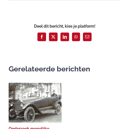
Deel dit bericht, kies je platform!
Facebook
X
LinkedIn
WhatsApp
E-
mail
Gerelateerde berichten
Onderzoek mogelijke
R