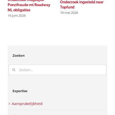
Onderzoek ingesteld naar
Ponzifraude mt Roadway
b
Topfund
NL obligaties
b
19 mei 2026
16 juni 2026
2
1
Zoeken
Zoeken
naar:
Expertise
Aansprakelijkheid