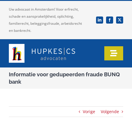
Ga
Uw advocaat in Amsterdam! Voor erfrecht,
naar
schade en aansprakelijkheid, oplichting,
inhoud
familierecht, beleggingsfraude, arbeidsrecht
en bankrecht.
Toggle
Naviga
Home
Informatie voor gedupeerden fraude BUNQ
bank
Ons team
Onze expertise
Vorige
Volgende
Informatie