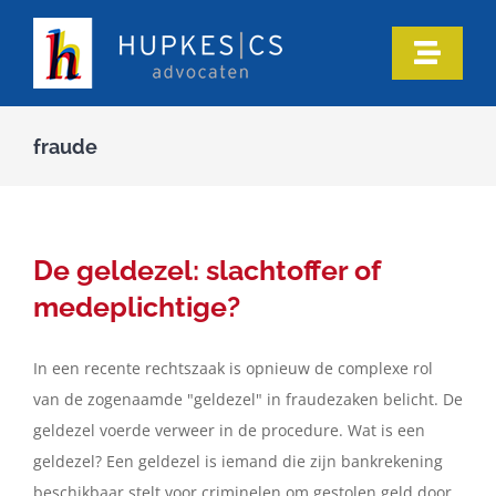
Ga
naar
Toggle
inhoud
Naviga
Home
fraude
Ons team
Onze expertise
De geldezel: slachtoffer of
medeplichtige?
Informatie
In een recente rechtszaak is opnieuw de complexe rol
van de zogenaamde "geldezel" in fraudezaken belicht. De
In de media
geldezel voerde verweer in de procedure. Wat is een
geldezel? Een geldezel is iemand die zijn bankrekening
Artikelen
beschikbaar stelt voor criminelen om gestolen geld door