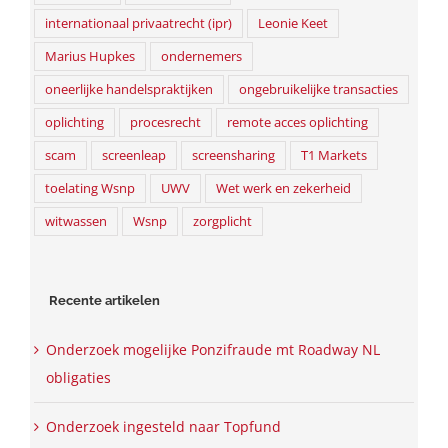
internationaal privaatrecht (ipr)
Leonie Keet
Marius Hupkes
ondernemers
oneerlijke handelspraktijken
ongebruikelijke transacties
oplichting
procesrecht
remote acces oplichting
scam
screenleap
screensharing
T1 Markets
toelating Wsnp
UWV
Wet werk en zekerheid
witwassen
Wsnp
zorgplicht
Recente artikelen
Onderzoek mogelijke Ponzifraude mt Roadway NL
obligaties
Onderzoek ingesteld naar Topfund