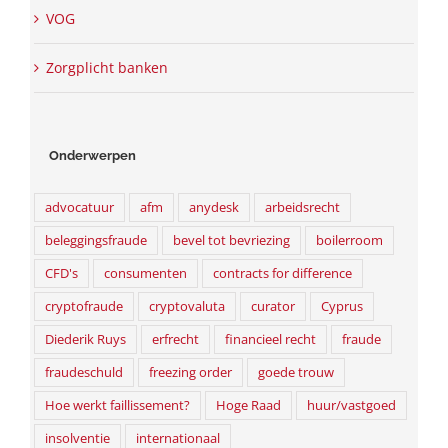
VOG
Zorgplicht banken
Onderwerpen
advocatuur
afm
anydesk
arbeidsrecht
beleggingsfraude
bevel tot bevriezing
boilerroom
CFD's
consumenten
contracts for difference
cryptofraude
cryptovaluta
curator
Cyprus
Diederik Ruys
erfrecht
financieel recht
fraude
fraudeschuld
freezing order
goede trouw
Hoe werkt faillissement?
Hoge Raad
huur/vastgoed
insolventie
internationaal