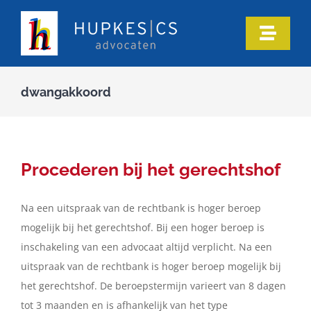
Ga
naar
Toggle
inhoud
Naviga
Home
dwangakkoord
Ons team
Onze expertise
Procederen bij het gerechtshof
Na een uitspraak van de rechtbank is hoger beroep
Informatie
mogelijk bij het gerechtshof. Bij een hoger beroep is
inschakeling van een advocaat altijd verplicht. Na een
In de media
uitspraak van de rechtbank is hoger beroep mogelijk bij
het gerechtshof. De beroepstermijn varieert van 8 dagen
Artikelen
tot 3 maanden en is afhankelijk van het type