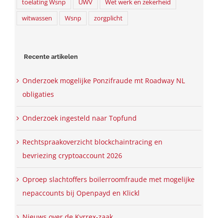
toelating Wsnp
UWV
Wet werk en zekerheid
witwassen
Wsnp
zorgplicht
Recente artikelen
Onderzoek mogelijke Ponzifraude mt Roadway NL
obligaties
Onderzoek ingesteld naar Topfund
Rechtspraakoverzicht blockchaintracing en
bevriezing cryptoaccount 2026
Oproep slachtoffers boilerroomfraude met mogelijke
nepaccounts bij Openpayd en Klickl
Nieuws over de Kyrrex-zaak