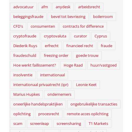
advocatuur
afm
anydesk
arbeidsrecht
beleggingsfraude
bevel tot bevriezing
boilerroom
CFD's
consumenten
contracts for difference
cryptofraude
cryptovaluta
curator
Cyprus
Diederik Ruys
erfrecht
financieel recht
fraude
fraudeschuld
freezing order
goede trouw
Hoe werkt faillissement?
Hoge Raad
huur/vastgoed
insolventie
internationaal
internationaal privaatrecht (ipr)
Leonie Keet
Marius Hupkes
ondernemers
oneerlijke handelspraktijken
ongebruikelijke transacties
oplichting
procesrecht
remote acces oplichting
scam
screenleap
screensharing
T1 Markets