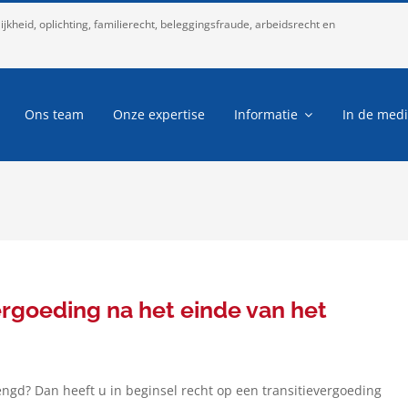
kheid, oplichting, familierecht, beleggingsfraude, arbeidsrecht en
Ons team
Onze expertise
Informatie
In de med
ergoeding na het einde van het
engd? Dan heeft u in beginsel recht op een transitievergoeding