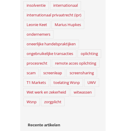
insolventie
internationaal
internationaal privaatrecht (ipr)
Leonie Keet
Marius Hupkes
ondernemers
oneerlijke handelspraktijken
ongebruikelijke transacties
oplichting
procesrecht
remote acces oplichting
scam
screenleap
screensharing
T1 Markets
toelating Wsnp
UWV
Wet werk en zekerheid
witwassen
Wsnp
zorgplicht
Recente artikelen