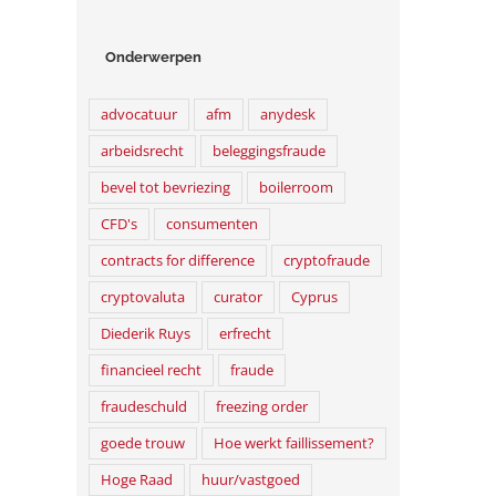
Onderwerpen
advocatuur
afm
anydesk
arbeidsrecht
beleggingsfraude
bevel tot bevriezing
boilerroom
CFD's
consumenten
contracts for difference
cryptofraude
cryptovaluta
curator
Cyprus
Diederik Ruys
erfrecht
financieel recht
fraude
fraudeschuld
freezing order
goede trouw
Hoe werkt faillissement?
Hoge Raad
huur/vastgoed