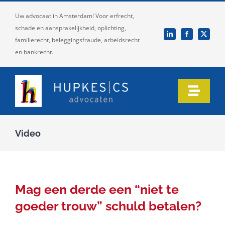
Ga
Uw advocaat in Amsterdam! Voor erfrecht,
naar
schade en aansprakelijkheid, oplichting,
inhoud
familierecht, beleggingsfraude, arbeidsrecht
en bankrecht.
Toggle
Naviga
Home
Video
Ons team
Onze expertise
Mag een derde een “niet te
goeder trouw” schuld betalen?
Informatie