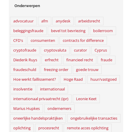
Onderwerpen
advocatuur
afm
anydesk
arbeidsrecht
beleggingsfraude
bevel tot bevriezing
boilerroom
CFD's
consumenten
contracts for difference
cryptofraude
cryptovaluta
curator
Cyprus
Diederik Ruys
erfrecht
financieel recht
fraude
fraudeschuld
freezing order
goede trouw
Hoe werkt faillissement?
Hoge Raad
huur/vastgoed
insolventie
internationaal
internationaal privaatrecht (ipr)
Leonie Keet
Marius Hupkes
ondernemers
oneerlijke handelspraktijken
ongebruikelijke transacties
oplichting
procesrecht
remote acces oplichting