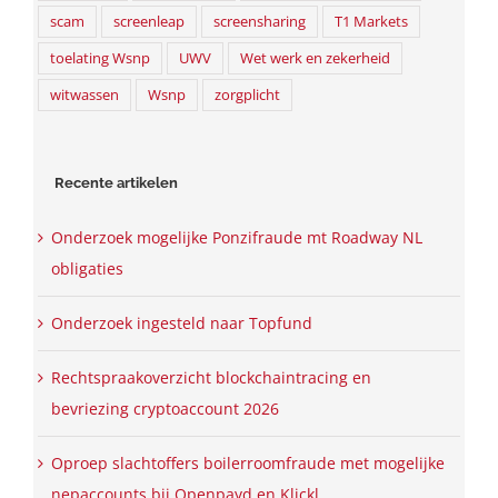
scam
screenleap
screensharing
T1 Markets
toelating Wsnp
UWV
Wet werk en zekerheid
witwassen
Wsnp
zorgplicht
Recente artikelen
Onderzoek mogelijke Ponzifraude mt Roadway NL
obligaties
Onderzoek ingesteld naar Topfund
Rechtspraakoverzicht blockchaintracing en
bevriezing cryptoaccount 2026
Oproep slachtoffers boilerroomfraude met mogelijke
nepaccounts bij Openpayd en Klickl