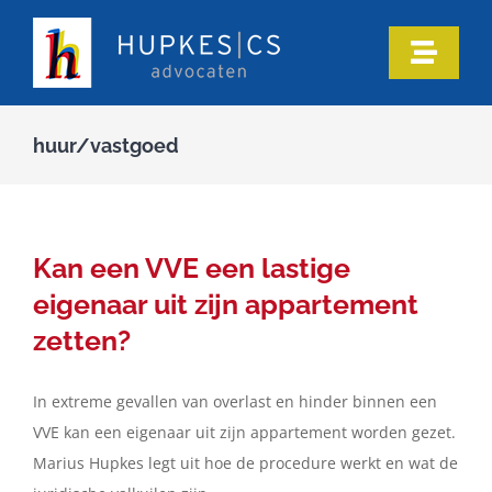
Ga
naar
Toggle
inhoud
Naviga
Home
huur/vastgoed
Ons team
Onze expertise
Kan een VVE een lastige
eigenaar uit zijn appartement
Informatie
zetten?
In extreme gevallen van overlast en hinder binnen een
In de media
VVE kan een eigenaar uit zijn appartement worden gezet.
Marius Hupkes legt uit hoe de procedure werkt en wat de
Artikelen