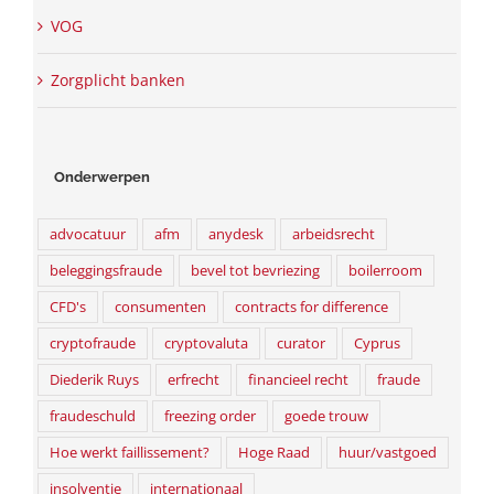
VOG
Zorgplicht banken
Onderwerpen
advocatuur
afm
anydesk
arbeidsrecht
beleggingsfraude
bevel tot bevriezing
boilerroom
CFD's
consumenten
contracts for difference
cryptofraude
cryptovaluta
curator
Cyprus
Diederik Ruys
erfrecht
financieel recht
fraude
fraudeschuld
freezing order
goede trouw
Hoe werkt faillissement?
Hoge Raad
huur/vastgoed
insolventie
internationaal