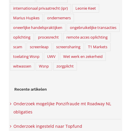
internationaal privaatrecht (ipr)
Leonie Keet
Marius Hupkes
ondernemers
oneerlijke handelspraktijken
ongebruikelijke transacties
oplichting
procesrecht
remote acces oplichting
scam
screenleap
screensharing
T1 Markets
toelating Wsnp
UWV
Wet werk en zekerheid
witwassen
Wsnp
zorgplicht
Recente artikelen
Onderzoek mogelijke Ponzifraude mt Roadway NL
obligaties
Onderzoek ingesteld naar Topfund