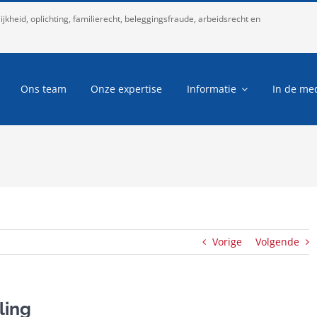
kheid, oplichting, familierecht, beleggingsfraude, arbeidsrecht en
Ons team
Onze expertise
Informatie
In de me
Vorige
Volgende
ling