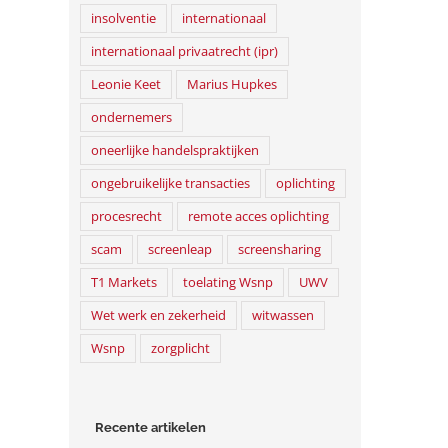
insolventie
internationaal
internationaal privaatrecht (ipr)
Leonie Keet
Marius Hupkes
ondernemers
oneerlijke handelspraktijken
ongebruikelijke transacties
oplichting
procesrecht
remote acces oplichting
scam
screenleap
screensharing
T1 Markets
toelating Wsnp
UWV
Wet werk en zekerheid
witwassen
Wsnp
zorgplicht
Recente artikelen