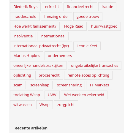
Diederik Ruys
erfrecht
financieel recht
fraude
fraudeschuld
freezing order
goede trouw
Hoe werkt faillissement?
Hoge Raad
huur/vastgoed
insolventie
internationaal
internationaal privaatrecht (ipr)
Leonie Keet
Marius Hupkes
ondernemers
oneerlijke handelspraktijken
ongebruikelijke transacties
oplichting
procesrecht
remote acces oplichting
scam
screenleap
screensharing
T1 Markets
toelating Wsnp
UWV
Wet werk en zekerheid
witwassen
Wsnp
zorgplicht
Recente artikelen