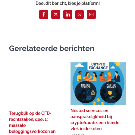
Deel dit bericht, kies je platform!
Facebook
X
LinkedIn
WhatsApp
E-
mail
Gerelateerde berichten
Nested services en
C
Terugblik op de CFD-
aansprakelijkheid bij
M
rechtszaken, deel 1:
cryptofraude: een blinde
t
massale
vlek in de keten
g
beleggingsverliezen en