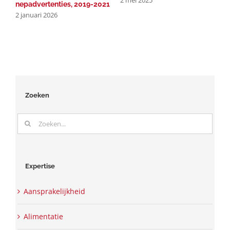
2 mei 2025
1
nepadvertenties, 2019-2021
2 januari 2026
Zoeken
Zoeken
naar:
Expertise
Aansprakelijkheid
Alimentatie