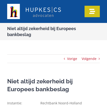
Ga
naar
Toggle
inhoud
Naviga
Home
Niet altijd zekerheid bij Europees
bankbeslag
Ons team
Onze expertise
Vorige
Volgende
Informatie
Niet altijd zekerheid bij
Europees bankbeslag
In de media
Instantie: Rechtbank Noord-Holland
Artikelen