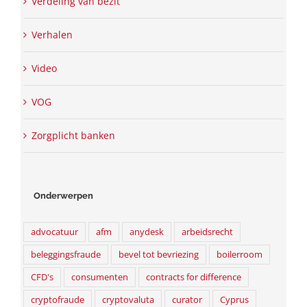
Verdeling van bezit
Verhalen
Video
VOG
Zorgplicht banken
Onderwerpen
advocatuur
afm
anydesk
arbeidsrecht
beleggingsfraude
bevel tot bevriezing
boilerroom
CFD's
consumenten
contracts for difference
cryptofraude
cryptovaluta
curator
Cyprus