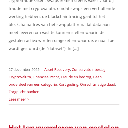
cryptofraudezaken. Swaps komen steeds vaker voor bij
fraude met cryptovaluta, omdat swaps een verhullende
Contact
werking hebben: de blockchaintracing gaat tot het
blockchainadres van het swapplatform, dat data aan
moet leveren om vast te kunnen stellen waarin de
Nederlands
gestolen activa worden omgezet en waar deze naar toe
wordt gestuurd (de "dataset"). In [...]
27 december 2025
|
Asset Recovery
,
Conservatoir beslag
,
Cryptovaluta
,
Financieel recht
,
Fraude en bedrog
,
Geen
onderdeel van een categorie
,
Kort geding
,
Onrechtmatige daad
,
Zorgplicht banken
Lees meer
Het terugvorderen van gestolen