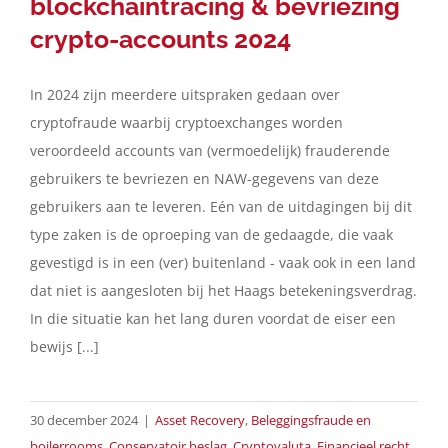
blockchaintracing & bevriezing
crypto-accounts 2024
In 2024 zijn meerdere uitspraken gedaan over
cryptofraude waarbij cryptoexchanges worden
veroordeeld accounts van (vermoedelijk) frauderende
gebruikers te bevriezen en NAW-gegevens van deze
gebruikers aan te leveren. Eén van de uitdagingen bij dit
type zaken is de oproeping van de gedaagde, die vaak
gevestigd is in een (ver) buitenland - vaak ook in een land
dat niet is aangesloten bij het Haags betekeningsverdrag.
In die situatie kan het lang duren voordat de eiser een
bewijs [...]
30 december 2024
|
Asset Recovery
,
Beleggingsfraude en
boilerrooms
,
Conservatoir beslag
,
Cryptovaluta
,
Financieel recht
,