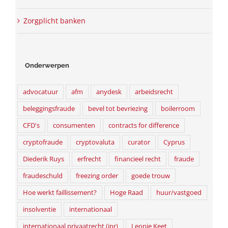
Zorgplicht banken
Onderwerpen
advocatuur
afm
anydesk
arbeidsrecht
beleggingsfraude
bevel tot bevriezing
boilerroom
CFD's
consumenten
contracts for difference
cryptofraude
cryptovaluta
curator
Cyprus
Diederik Ruys
erfrecht
financieel recht
fraude
fraudeschuld
freezing order
goede trouw
Hoe werkt faillissement?
Hoge Raad
huur/vastgoed
insolventie
internationaal
internationaal privaatrecht (ipr)
Leonie Keet