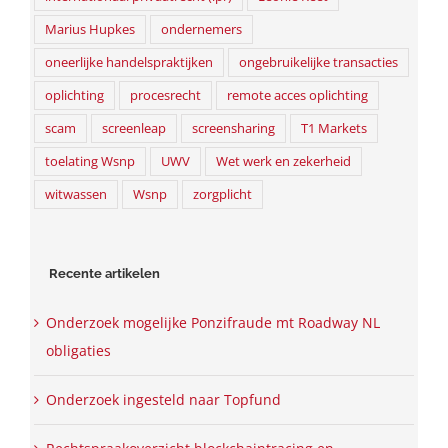
Marius Hupkes
ondernemers
oneerlijke handelspraktijken
ongebruikelijke transacties
oplichting
procesrecht
remote acces oplichting
scam
screenleap
screensharing
T1 Markets
toelating Wsnp
UWV
Wet werk en zekerheid
witwassen
Wsnp
zorgplicht
Recente artikelen
Onderzoek mogelijke Ponzifraude mt Roadway NL
obligaties
Onderzoek ingesteld naar Topfund