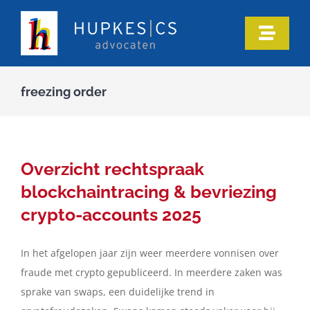
Ga
naar
Toggle
inhoud
Naviga
Home
freezing order
Ons team
Onze expertise
Overzicht rechtspraak
blockchaintracing & bevriezing
Informatie
crypto-accounts 2025
In het afgelopen jaar zijn weer meerdere vonnisen over
In de media
fraude met crypto gepubliceerd. In meerdere zaken was
sprake van swaps, een duidelijke trend in
Artikelen