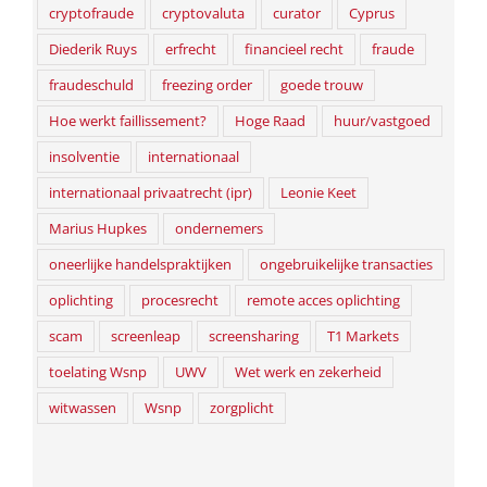
cryptofraude
cryptovaluta
curator
Cyprus
Diederik Ruys
erfrecht
financieel recht
fraude
fraudeschuld
freezing order
goede trouw
Hoe werkt faillissement?
Hoge Raad
huur/vastgoed
insolventie
internationaal
internationaal privaatrecht (ipr)
Leonie Keet
Marius Hupkes
ondernemers
oneerlijke handelspraktijken
ongebruikelijke transacties
oplichting
procesrecht
remote acces oplichting
scam
screenleap
screensharing
T1 Markets
toelating Wsnp
UWV
Wet werk en zekerheid
witwassen
Wsnp
zorgplicht