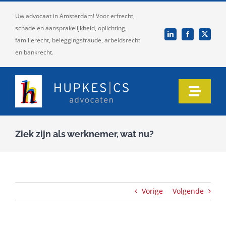
Ga
Uw advocaat in Amsterdam! Voor erfrecht,
naar
schade en aansprakelijkheid, oplichting,
inhoud
familierecht, beleggingsfraude, arbeidsrecht
en bankrecht.
Toggle
Naviga
Home
Ziek zijn als werknemer, wat nu?
Ons team
Onze expertise
Vorige
Volgende
Informatie