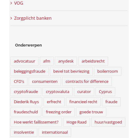
VOG
Zorgplicht banken
Onderwerpen
advocatuur
afm
anydesk
arbeidsrecht
beleggingsfraude
bevel tot bevriezing
boilerroom
CFD's
consumenten
contracts for difference
cryptofraude
cryptovaluta
curator
Cyprus
Diederik Ruys
erfrecht
financieel recht
fraude
fraudeschuld
freezing order
goede trouw
Hoe werkt faillissement?
Hoge Raad
huur/vastgoed
insolventie
internationaal