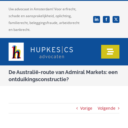
Ga
Uw advocaat in Amsterdam! Voor erfrecht,
naar
schade en aansprakelijkheid, oplichting,
inhoud
familierecht, beleggingsfraude, arbeidsrecht
en bankrecht.
Toggle
Naviga
Home
De Australië-route van Admiral Markets: een
ontduikingsconstructie?
Ons team
Onze expertise
Vorige
Volgende
Informatie