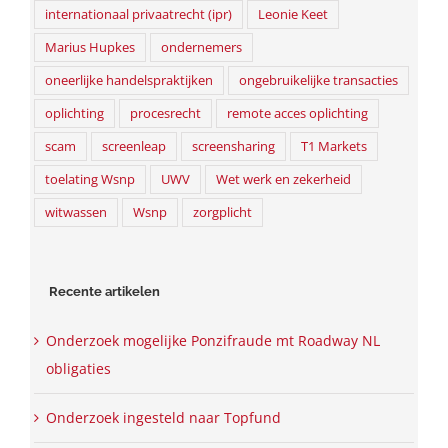
internationaal privaatrecht (ipr)
Leonie Keet
Marius Hupkes
ondernemers
oneerlijke handelspraktijken
ongebruikelijke transacties
oplichting
procesrecht
remote acces oplichting
scam
screenleap
screensharing
T1 Markets
toelating Wsnp
UWV
Wet werk en zekerheid
witwassen
Wsnp
zorgplicht
Recente artikelen
Onderzoek mogelijke Ponzifraude mt Roadway NL
obligaties
Onderzoek ingesteld naar Topfund