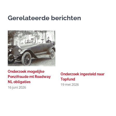
Gerelateerde berichten
Onderzoek mogelijke
R
Onderzoek ingesteld naar
Ponzifraude mt Roadway
b
Topfund
NL obligaties
b
19 mei 2026
16 juni 2026
2
1