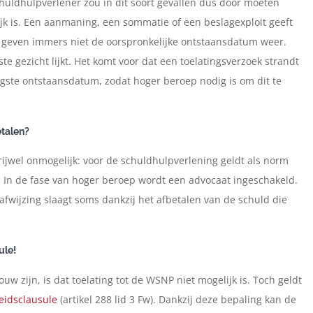
huldhulpverlener zou in dit soort gevallen dus door moeten
jk is. Een aanmaning, een sommatie of een beslagexploit geeft
 geven immers niet de oorspronkelijke ontstaansdatum weer.
e gezicht lijkt. Het komt voor dat een toelatingsverzoek strandt
egste ontstaansdatum, zodat hoger beroep nodig is om dit te
etalen?
 vrijwel onmogelijk: voor de schuldhulpverlening geldt als norm
 In de fase van hoger beroep wordt een advocaat ingeschakeld.
fwijzing slaagt soms dankzij het afbetalen van de schuld die
ule!
ouw zijn, is dat toelating tot de WSNP niet mogelijk is. Toch geldt
eidsclausule
(artikel 288 lid 3 Fw). Dankzij deze bepaling kan de