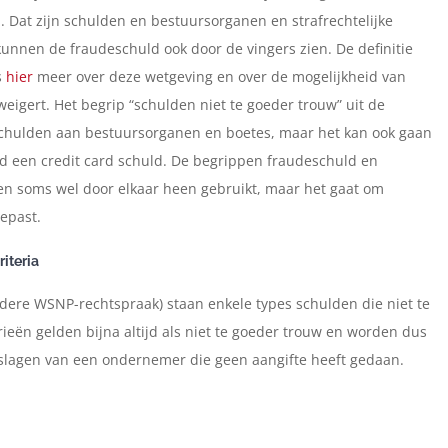
. Dat zijn schulden en bestuursorganen en strafrechtelijke
unnen de fraudeschuld ook door de vingers zien. De definitie
s
hier
meer over deze wetgeving en over de mogelijkheid van
igert. Het begrip “schulden niet te goeder trouw” uit de
m schulden aan bestuursorganen en boetes, maar het kan ook gaan
ld een credit card schuld. De begrippen fraudeschuld en
den soms wel door elkaar heen gebruikt, maar het gaat om
epast.
iteria
oudere WSNP-rechtspraak) staan enkele types schulden die niet te
ieën gelden bijna altijd als niet te goeder trouw en worden dus
anslagen van een ondernemer die geen aangifte heeft gedaan.