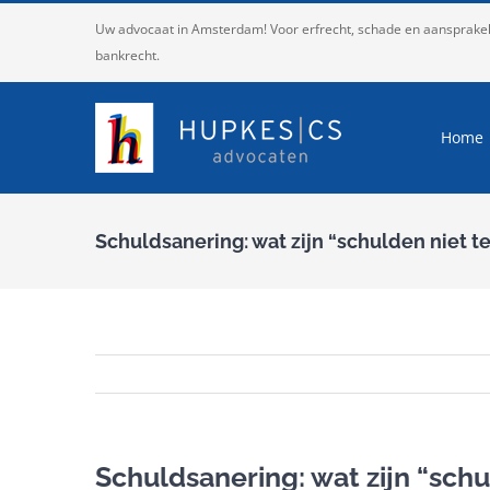
Ga
Uw advocaat in Amsterdam! Voor erfrecht, schade en aansprakelij
naar
bankrecht.
inhoud
Home
Schuldsanering: wat zijn “schulden niet t
Schuldsanering: wat zijn “sch