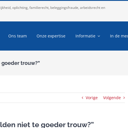
kheid, oplichting, familierecht, beleggingsfraude, arbeidsrecht en
Ons team
Onze expertise
Informatie
In de me
e goeder trouw?”
Vorige
Volgende
ulden niet te goeder trouw?”