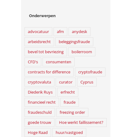
Onderwerpen
advocatuur
afm
anydesk
arbeidsrecht
beleggingsfraude
bevel tot bevriezing
boilerroom
CFD's
consumenten
contracts for difference
cryptofraude
cryptovaluta
curator
Cyprus
Diederik Ruys
erfrecht
financieel recht
fraude
fraudeschuld
freezing order
goede trouw
Hoe werkt faillissement?
Hoge Raad
huur/vastgoed