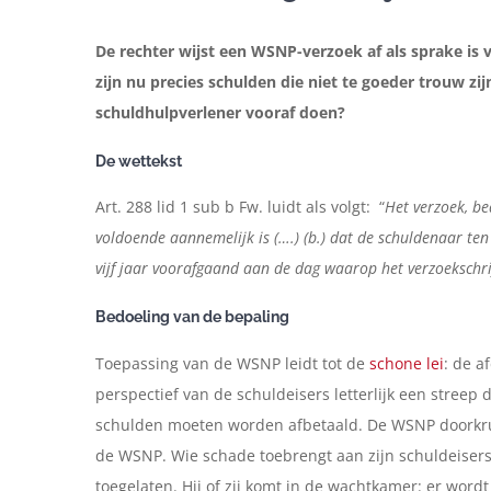
De rechter wijst een WSNP-verzoek af als sprake is 
zijn nu precies schulden die niet te goeder trouw zi
schuldhulpverlener vooraf doen?
De wettekst
Art. 288 lid 1 sub b Fw. luidt als volgt: “
Het verzoek, be
voldoende aannemelijk is (….) (b.) dat de schuldenaar te
vijf jaar voorafgaand aan de dag waarop het verzoekschrif
Bedoeling van de bepaling
Toepassing van de WSNP leidt tot de
schone lei
: de a
perspectief van de schuldeisers letterlijk een streep 
schulden moeten worden afbetaald. De WSNP doorkrui
de WSNP. Wie schade toebrengt aan zijn schuldeisers
toegelaten. Hij of zij komt in de wachtkamer: er wordt