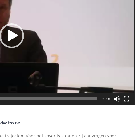
03:36
eder trouw
 trajecten. Voor het zover is kunnen zij aanvragen voor