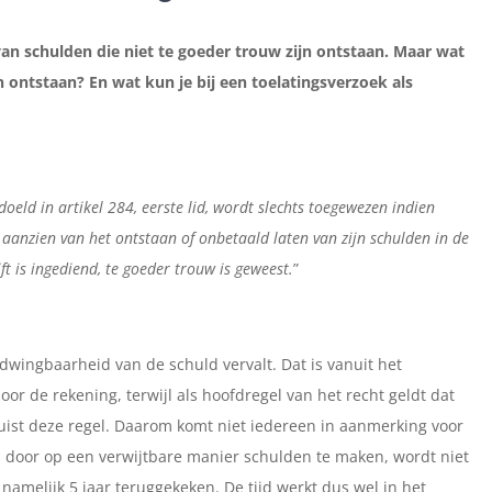
van schulden die niet te goeder trouw zijn ontstaan. Maar wat
jn ontstaan? En wat kun je bij een toelatingsverzoek als
doeld in artikel 284, eerste lid, wordt slechts toegewezen indien
n aanzien van
het ontstaan of onbetaald laten van zijn schulden in de
t is ingediend, te goeder trouw is geweest.
”
fdwingbaarheid van de schuld vervalt. Dat is vanuit het
door de rekening, terwijl als hoofdregel van het recht geldt dat
st deze regel. Daarom komt niet iedereen in aanmerking voor
 door op een verwijtbare manier schulden te maken, wordt niet
 namelijk 5 jaar teruggekeken. De tijd werkt dus wel in het