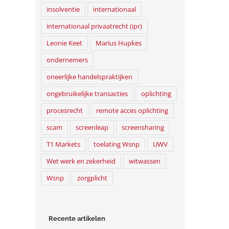
insolventie
internationaal
internationaal privaatrecht (ipr)
Leonie Keet
Marius Hupkes
ondernemers
oneerlijke handelspraktijken
ongebruikelijke transacties
oplichting
procesrecht
remote acces oplichting
scam
screenleap
screensharing
T1 Markets
toelating Wsnp
UWV
Wet werk en zekerheid
witwassen
Wsnp
zorgplicht
Recente artikelen