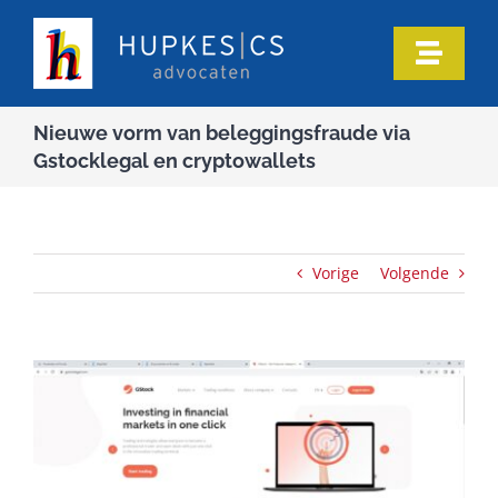
Ga
naar
Toggle
inhoud
Naviga
Home
Nieuwe vorm van beleggingsfraude via
Gstocklegal en cryptowallets
Ons team
Onze expertise
Vorige
Volgende
Informatie
In de media
Artikelen