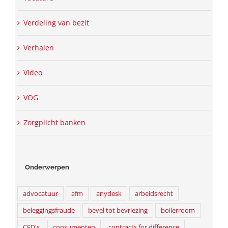
Verdeling van bezit
Verhalen
Video
VOG
Zorgplicht banken
Onderwerpen
advocatuur
afm
anydesk
arbeidsrecht
beleggingsfraude
bevel tot bevriezing
boilerroom
CFD's
consumenten
contracts for difference