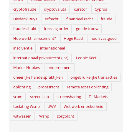
cryptofraude
cryptovaluta
curator
Cyprus
Diederik Ruys
erfrecht
financieel recht
fraude
fraudeschuld
freezing order
goede trouw
Hoe werkt faillissement?
Hoge Raad
huur/vastgoed
insolventie
internationaal
internationaal privaatrecht (ipr)
Leonie Keet
Marius Hupkes
ondernemers
oneerlijke handelspraktijken
ongebruikelijke transacties
oplichting
procesrecht
remote acces oplichting
scam
screenleap
screensharing
T1 Markets
toelating Wsnp
UWV
Wet werk en zekerheid
witwassen
Wsnp
zorgplicht