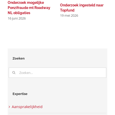
Onderzoek mogelijke
R
Onderzoek ingesteld naar
Ponzifraude mt Roadway
b
Topfund
NL obligaties
b
19 mei 2026
16 juni 2026
2
1
Zoeken
Zoeken
naar:
Expertise
Aansprakelijkheid