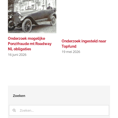
Onderzoek mogelijke
R
Onderzoek ingesteld naar
Ponzifraude mt Roadway
b
Topfund
NL obligaties
b
19 mei 2026
16 juni 2026
2
1
Zoeken
Zoeken
naar: