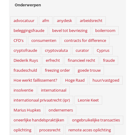
Onderwerpen
advocatuur
afm
anydesk
arbeidsrecht
beleggingsfraude
bevel tot bevriezing
boilerroom
CFD's
consumenten
contracts for difference
cryptofraude
cryptovaluta
curator
Cyprus
Diederik Ruys
erfrecht
financieel recht
fraude
fraudeschuld
freezing order
goede trouw
Hoe werkt faillissement?
Hoge Raad
huur/vastgoed
insolventie
internationaal
internationaal privaatrecht (ipr)
Leonie Keet
Marius Hupkes
ondernemers
oneerlijke handelspraktijken
ongebruikelijke transacties
oplichting
procesrecht
remote acces oplichting