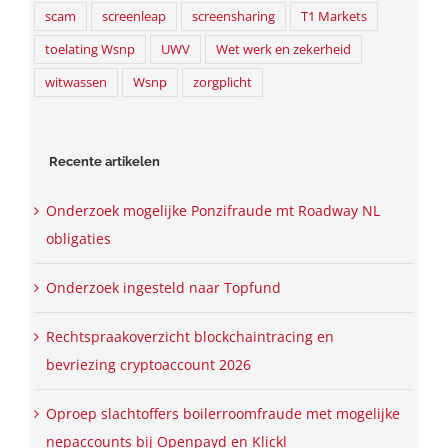
scam
screenleap
screensharing
T1 Markets
toelating Wsnp
UWV
Wet werk en zekerheid
witwassen
Wsnp
zorgplicht
Recente artikelen
Onderzoek mogelijke Ponzifraude mt Roadway NL
obligaties
Onderzoek ingesteld naar Topfund
Rechtspraakoverzicht blockchaintracing en
bevriezing cryptoaccount 2026
Oproep slachtoffers boilerroomfraude met mogelijke
nepaccounts bij Openpayd en Klickl