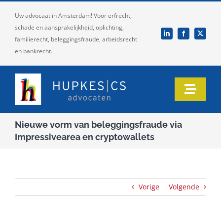
Ga
Uw advocaat in Amsterdam! Voor erfrecht,
naar
schade en aansprakelijkheid, oplichting,
inhoud
familierecht, beleggingsfraude, arbeidsrecht
en bankrecht.
Toggle
Naviga
Home
Nieuwe vorm van beleggingsfraude via
Impressivearea en cryptowallets
Ons team
Onze expertise
Vorige
Volgende
Informatie