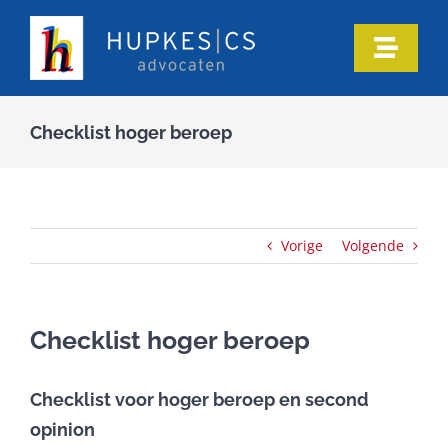
Ga
naar
Toggle
inhoud
Naviga
Home
Checklist hoger beroep
Ons team
Onze expertise
Vorige
Volgende
Informatie
Checklist hoger beroep
In de media
Checklist voor hoger beroep en second
opinion
Artikelen