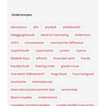
Onderwerpen
advocatuur
afm
anydesk
arbeidsrecht
beleggingsfraude
bevel tot bevriezing
boilerroom
CFD's
consumenten
contracts for difference
cryptofraude
cryptovaluta
curator
Cyprus
Diederik Ruys
erfrecht
financieel recht
fraude
fraudeschuld
freezing order
goede trouw
Hoe werkt faillissement?
Hoge Raad
huur/vastgoed
insolventie
internationaal
internationaal privaatrecht (ipr)
Leonie Keet
Marius Hupkes
ondernemers
oneerlijke handelspraktijken
ongebruikelijke transacties