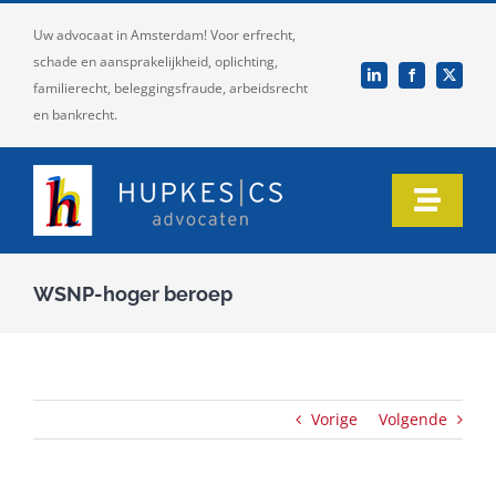
Ga
Uw advocaat in Amsterdam! Voor erfrecht,
naar
schade en aansprakelijkheid, oplichting,
inhoud
familierecht, beleggingsfraude, arbeidsrecht
en bankrecht.
Toggle
Naviga
Home
WSNP-hoger beroep
Ons team
Onze expertise
Vorige
Volgende
Informatie