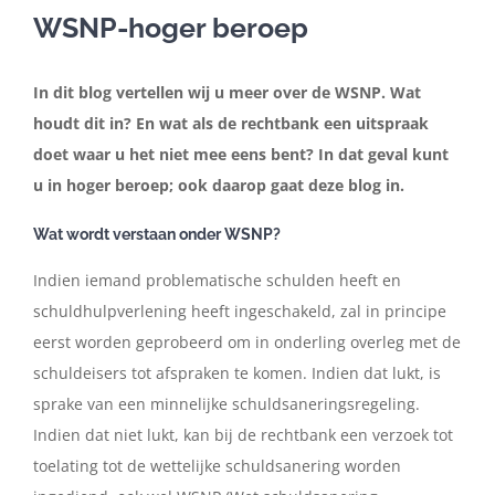
WSNP-hoger beroep
In de media
In
dit
blog
vertellen
wij
u
meer
over
de
WSNP.
Wat
houdt
dit
in?
En
wat
als
de
rechtbank
een
uitspraak
Artikelen
doet
waar
u
het
niet
mee
eens
bent?
In
dat
geval
kunt
u
in
hoger
beroep;
ook
daarop
gaat deze blog in.
Contact
Wat wordt verstaan onder WSNP?
Nederlands
Indien
iemand
problematische
schulden
heeft
en
schuldhulpverlening
heeft
ingeschakeld,
zal
in
principe
eerst
worden
geprobeerd
om
in
onderling
overleg
met
de
schuldeisers
tot
afspraken
te
komen.
Indien
dat
lukt,
is
sprake
van
een
minnelijke
schuldsaneringsregeling.
Indien
dat
niet
lukt,
kan
bij
de
rechtbank
een
verzoek
tot
toelating
tot
de
wettelijke
schuldsanering
worden