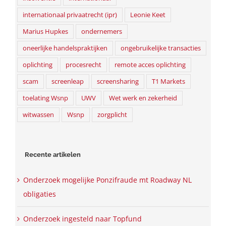
internationaal privaatrecht (ipr)
Leonie Keet
Marius Hupkes
ondernemers
oneerlijke handelspraktijken
ongebruikelijke transacties
oplichting
procesrecht
remote acces oplichting
scam
screenleap
screensharing
T1 Markets
toelating Wsnp
UWV
Wet werk en zekerheid
witwassen
Wsnp
zorgplicht
Recente artikelen
Onderzoek mogelijke Ponzifraude mt Roadway NL
obligaties
Onderzoek ingesteld naar Topfund