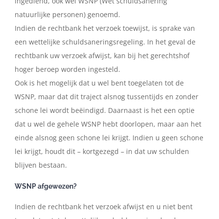
ingediend,
ook
wel
WSNP
(Wet
schuldsanering
natuurlijke
personen)
genoemd.
Indien
de
rechtbank
het
verzoek
toewijst,
is
sprake
van
een
wettelijke
schuldsaneringsregeling.
In
het
geval
de
rechtbank
uw
verzoek
afwijst,
kan
bij
het
gerechtshof
hoger beroep worden ingesteld.
Ook
is
het
mogelijk
dat
u
wel
bent
toegelaten
tot
de
WSNP,
maar
dat
dit
traject
alsnog
tussentijds
en
zonder
schone
lei
wordt
beëindigd.
Daarnaast
is
het
een
optie
dat
u
wel
de
gehele
WSNP
hebt
doorlopen,
maar
aan
het
einde
alsnog
geen
schone
lei
krijgt.
Indien
u
geen
schone
lei krijgt, houdt dit – kortgezegd – in dat uw schulden
blijven bestaan.
WSNP afgewezen?
Indien
de
rechtbank
het
verzoek
afwijst
en
u
niet
bent