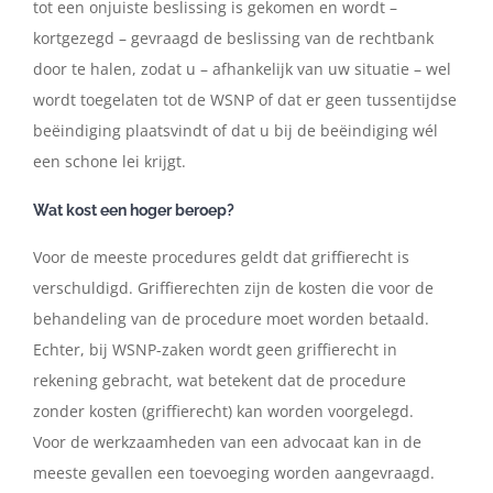
tot een
onjuiste beslissing is gekomen en wordt –
kortgezegd – gevraagd de beslissing van de
rechtbank
door te halen, zodat u – afhankelijk van uw situatie – wel
wordt toegelaten tot de
WSNP of dat er geen tussentijdse
beëindiging plaatsvindt of dat u bij de beëindiging wél
een
schone lei krijgt.
Wat kost een hoger beroep?
Voor
de
meeste
procedures
geldt
dat
griffierecht
is
verschuldigd.
Griffierechten
zijn
de
kosten
die
voor
de
behandeling
van
de
procedure
moet
worden
betaald.
Echter,
bij
WSNP-zaken
wordt
geen
griffierecht
in
rekening
gebracht,
wat
betekent
dat
de
procedure
zonder
kosten
(griffierecht) kan worden voorgelegd.
Voor
de
werkzaamheden
van
een
advocaat
kan
in
de
meeste
gevallen
een
toevoeging
worden
aangevraagd.