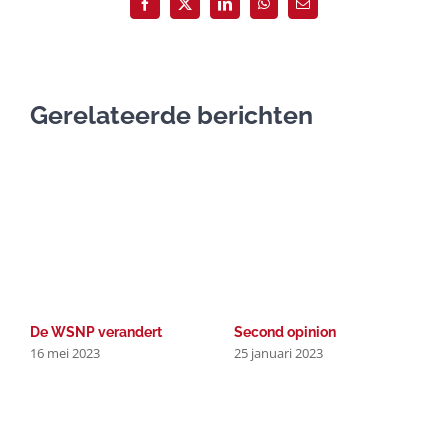
Facebook
X
LinkedIn
WhatsApp
E-
mail
Gerelateerde berichten
De WSNP verandert
Second opinion
W
16 mei 2023
25 januari 2023
b
2