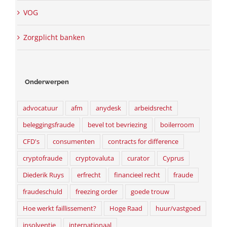
VOG
Zorgplicht banken
Onderwerpen
advocatuur
afm
anydesk
arbeidsrecht
beleggingsfraude
bevel tot bevriezing
boilerroom
CFD's
consumenten
contracts for difference
cryptofraude
cryptovaluta
curator
Cyprus
Diederik Ruys
erfrecht
financieel recht
fraude
fraudeschuld
freezing order
goede trouw
Hoe werkt faillissement?
Hoge Raad
huur/vastgoed
insolventie
internationaal