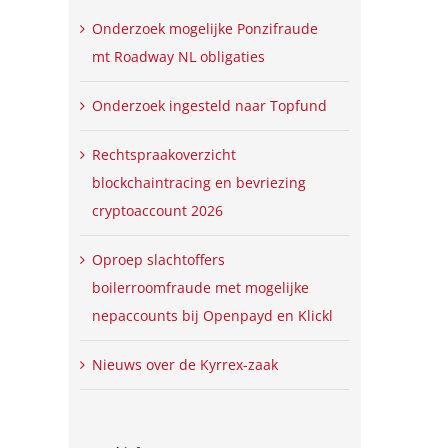
Onderzoek mogelijke Ponzifraude
mt Roadway NL obligaties
Onderzoek ingesteld naar Topfund
WSNP-hoger beroep
De WSNP verandert
Rechtspraakoverzicht
31 januari 2024
16 mei 2023
blockchaintracing en bevriezing
cryptoaccount 2026
Oproep slachtoffers
boilerroomfraude met mogelijke
nepaccounts bij Openpayd en Klickl
Nieuws over de Kyrrex-zaak