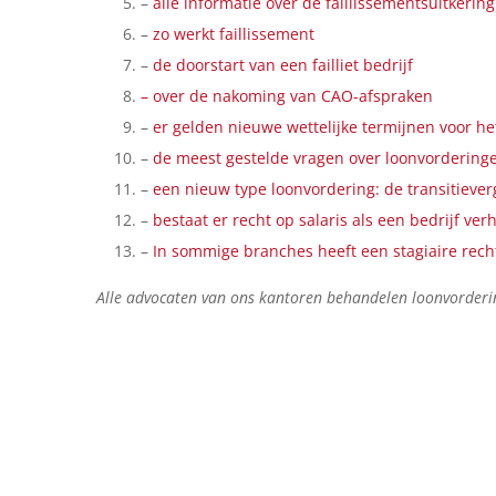
–
alle informatie over de faillissementsuitkeri
–
zo werkt faillissement
–
de doorstart van een failliet bedrijf
– over de nakoming van CAO-afspraken
–
er gelden nieuwe wettelijke termijnen voor h
–
de meest gestelde vragen over loonvordering
–
een nieuw type loonvordering: de transitieve
–
bestaat er recht op salaris als een bedrijf ve
–
In sommige branches heeft een stagiaire recht
Alle advocaten van ons kantoren behandelen loonvorderi