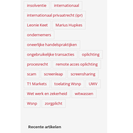
insolventie
internationaal
internationaal privaatrecht (ipr)
Leonie Keet
Marius Hupkes
ondernemers
oneerlijke handelspraktijken
ongebruikelijke transacties
oplichting
procesrecht
remote acces oplichting
scam
screenleap
screensharing
T1 Markets
toelating Wsnp
UWV
Wet werk en zekerheid
witwassen
Wsnp
zorgplicht
Recente artikelen