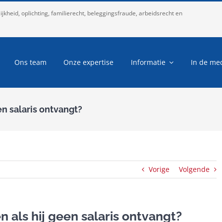
kheid, oplichting, familierecht, beleggingsfraude, arbeidsrecht en
Ons team
Onze expertise
Informatie
In de me
n salaris ontvangt?
Vorige
Volgende
als hij geen salaris ontvangt?