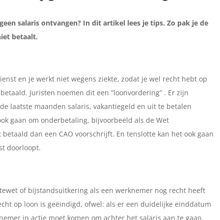
en salaris ontvangen? In dit artikel lees je tips. Zo pak je de
iet betaalt.
dienst en je werkt niet wegens ziekte, zodat je wel recht hebt op
betaald. Juristen noemen dit een ”loonvordering” . Er zijn
e laatste maanden salaris, vakantiegeld en uit te betalen
 ook gaan om onderbetaling, bijvoorbeeld als de Wet
 betaald dan een CAO voorschrijft. En tenslotte kan het ook gaan
t doorloopt.
tewet of bijstandsuitkering als een werknemer nog recht heeft
echt op loon is geëindigd, ofwel: als er een duidelijke einddatum
knemer in actie moet komen om achter het salaris aan te gaan.