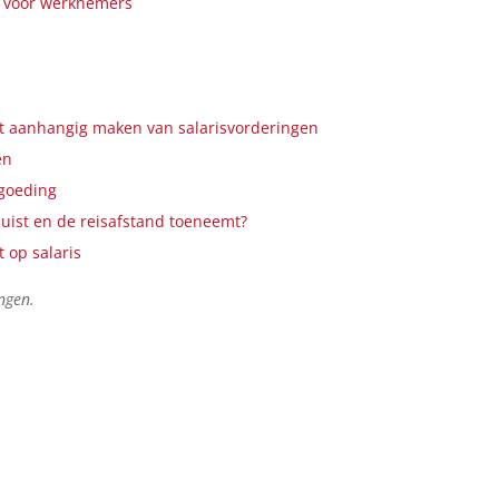
ng voor werknemers
et aanhangig maken van salarisvorderingen
en
rgoeding
rhuist en de reisafstand toeneemt?
 op salaris
ngen.