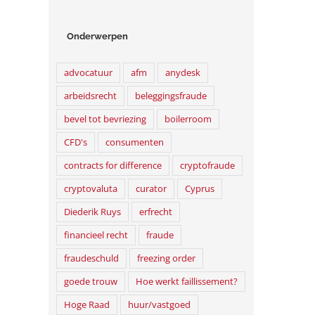
Onderwerpen
advocatuur
afm
anydesk
arbeidsrecht
beleggingsfraude
bevel tot bevriezing
boilerroom
CFD's
consumenten
contracts for difference
cryptofraude
cryptovaluta
curator
Cyprus
Diederik Ruys
erfrecht
financieel recht
fraude
fraudeschuld
freezing order
goede trouw
Hoe werkt faillissement?
Hoge Raad
huur/vastgoed