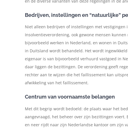
en de diverse varianten van deze regelingen in de and
Bedrijven, instellingen en “natuurlijke” 
Niet alleen bedrijven of instellingen met vestiginge
Insolventieverordening, ook gewone mensen kunnen m
bijvoorbeeld werken in Nederland, en wonen in Duitsl
in Duitsland wordt behandeld. Het wordt ingewikkeld a
eigenaar is van bijvoorbeeld verhuurd vastgoed in Ne
daar liggen de bezittingen. De verordening geeft reg
rechter aan te wijzen die het faillissement kan uitsp
afwikkeling van het faillissement.
Centrum van voornaamste belangen
Met dit begrip wordt bedoeld: de plaats waar het bedr
aangevraagd, het beheer over zijn bezittingen voert. 
en neer rijdt naar zijn Nederlandse kantoor om zijn v