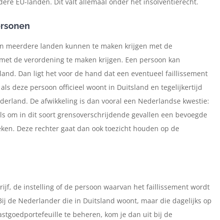
ere EU-landen. Dit valt allemaal onder het insolventierecht.
personen
n in meerdere landen kunnen te maken krijgen met de
et de verordening te maken krijgen. Een persoon kan
and. Dan ligt het voor de hand dat een eventueel faillissement
ls deze persoon officieel woont in Duitsland en tegelijkertijd
derland. De afwikkeling is dan vooral een Nederlandse kwestie:
els om in dit soort grensoverschrijdende gevallen een bevoegde
reken. Deze rechter gaat dan ook toezicht houden op de
ijf, de instelling of de persoon waarvan het faillissement wordt
Bij de Nederlander die in Duitsland woont, maar die dagelijks op
astgoedportefeuille te beheren, kom je dan uit bij de