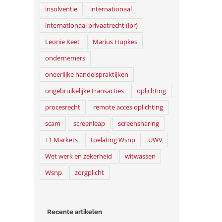
insolventie
internationaal
WSNP-hoger beroep
De WSNP verandert
internationaal privaatrecht (ipr)
31 januari 2024
16 mei 2023
Leonie Keet
Marius Hupkes
ondernemers
oneerlijke handelspraktijken
ongebruikelijke transacties
oplichting
procesrecht
remote acces oplichting
scam
screenleap
screensharing
T1 Markets
toelating Wsnp
UWV
Wet werk en zekerheid
witwassen
Wsnp
zorgplicht
Recente artikelen