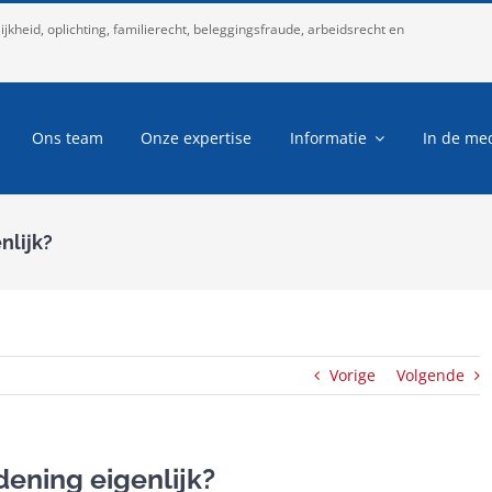
kheid, oplichting, familierecht, beleggingsfraude, arbeidsrecht en
Ons team
Onze expertise
Informatie
In de me
nlijk?
Vorige
Volgende
dening eigenlijk?