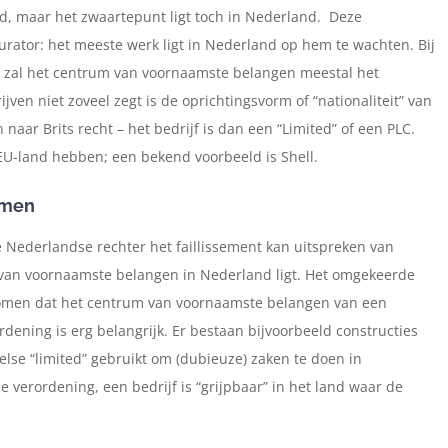
nd, maar het zwaartepunt ligt toch in Nederland. Deze
urator: het meeste werk ligt in Nederland op hem te wachten. Bij
en zal het centrum van voornaamste belangen meestal het
ijven niet zoveel zegt is de oprichtingsvorm of “nationaliteit” van
n naar Brits recht – het bedrijf is dan een “Limited” of een PLC.
EU-land hebben; een bekend voorbeeld is Shell.
rmen
 Nederlandse rechter het faillissement kan uitspreken van
 van voornaamste belangen in Nederland ligt. Het omgekeerde
 komen dat het centrum van voornaamste belangen van een
ordening is erg belangrijk. Er bestaan bijvoorbeeld constructies
se “limited” gebruikt om (dubieuze) zaken te doen in
verordening, een bedrijf is “grijpbaar” in het land waar de