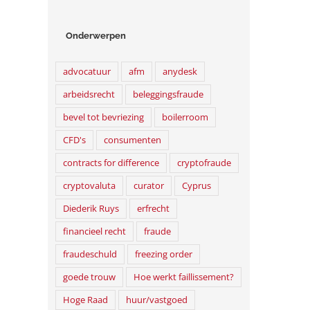
Onderwerpen
advocatuur
afm
anydesk
arbeidsrecht
beleggingsfraude
bevel tot bevriezing
boilerroom
CFD's
consumenten
contracts for difference
cryptofraude
cryptovaluta
curator
Cyprus
Diederik Ruys
erfrecht
financieel recht
fraude
fraudeschuld
freezing order
goede trouw
Hoe werkt faillissement?
Hoge Raad
huur/vastgoed