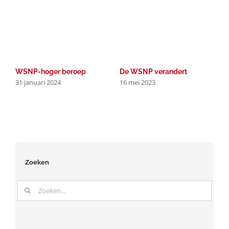
WSNP-hoger beroep
De WSNP verandert
P
31 januari 2024
16 mei 2023
r
2
Zoeken
Zoeken
naar: