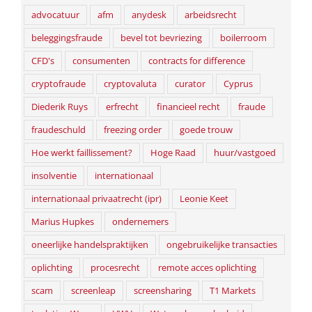
advocatuur
afm
anydesk
arbeidsrecht
beleggingsfraude
bevel tot bevriezing
boilerroom
CFD's
consumenten
contracts for difference
cryptofraude
cryptovaluta
curator
Cyprus
Diederik Ruys
erfrecht
financieel recht
fraude
fraudeschuld
freezing order
goede trouw
Hoe werkt faillissement?
Hoge Raad
huur/vastgoed
insolventie
internationaal
internationaal privaatrecht (ipr)
Leonie Keet
Marius Hupkes
ondernemers
oneerlijke handelspraktijken
ongebruikelijke transacties
oplichting
procesrecht
remote acces oplichting
scam
screenleap
screensharing
T1 Markets