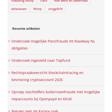
toelating Wsnp
UWV
Wet werk en zekerheid
witwassen
Wsnp
zorgplicht
Recente artikelen
Onderzoek mogelijke Ponzifraude mt Roadway NL
obligaties
Onderzoek ingesteld naar Topfund
Rechtspraakoverzicht blockchaintracing en
bevriezing cryptoaccount 2026
Oproep slachtoffers boilerroomfraude met mogelijke
nepaccounts bij Openpayd en Klickl
Nieuws over de Kyrrex-zaak