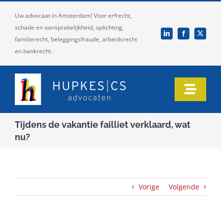
Ga
Uw advocaat in Amsterdam! Voor erfrecht,
naar
schade en aansprakelijkheid, oplichting,
inhoud
familierecht, beleggingsfraude, arbeidsrecht
en bankrecht.
Toggle
Naviga
Home
Tijdens de vakantie failliet verklaard, wat
nu?
Ons team
Onze expertise
Vorige
Volgende
Informatie