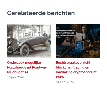
Gerelateerde berichten
Onderzoek mogelijke
Rechtspraakoverzicht
O
Ponzifraude mt Roadway
blockchaintracing en
b
NL obligaties
bevriezing cryptoaccount
m
16 juni 2026
2026
O
14 april 2026
1