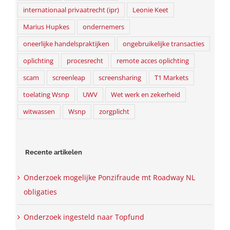
internationaal privaatrecht (ipr)
Leonie Keet
Marius Hupkes
ondernemers
oneerlijke handelspraktijken
ongebruikelijke transacties
oplichting
procesrecht
remote acces oplichting
scam
screenleap
screensharing
T1 Markets
toelating Wsnp
UWV
Wet werk en zekerheid
witwassen
Wsnp
zorgplicht
Recente artikelen
Onderzoek mogelijke Ponzifraude mt Roadway NL
obligaties
Onderzoek ingesteld naar Topfund