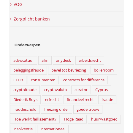
VOG
Zorgplicht banken
Onderwerpen
advocatuur
afm
anydesk
arbeidsrecht
beleggingsfraude
bevel tot bevriezing
boilerroom
CFD's
consumenten
contracts for difference
cryptofraude
cryptovaluta
curator
Cyprus
Diederik Ruys
erfrecht
financieel recht
fraude
fraudeschuld
freezing order
goede trouw
Hoe werkt faillissement?
Hoge Raad
huur/vastgoed
insolventie
internationaal