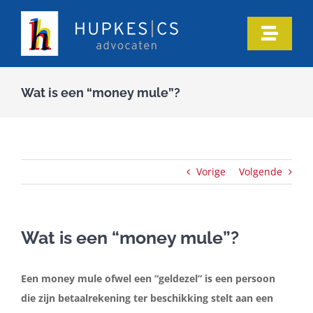
Ga
naar
Toggle
inhoud
Naviga
Home
Wat is een “money mule”?
Ons team
Onze expertise
Vorige
Volgende
Informatie
Wat is een “money mule”?
In de media
Een money mule ofwel een “geldezel” is een persoon
die zijn betaalrekening ter beschikking stelt aan een
Artikelen