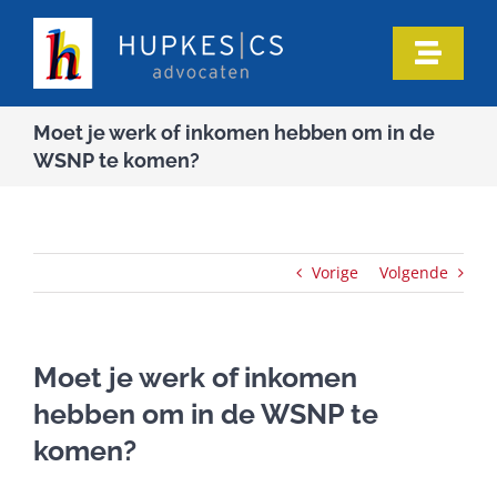
Ga
naar
Toggle
inhoud
Naviga
Home
Moet je werk of inkomen hebben om in de
WSNP te komen?
Ons team
Onze expertise
Vorige
Volgende
Informatie
Moet je werk of inkomen
hebben om in de WSNP te
In de media
komen?
Artikelen