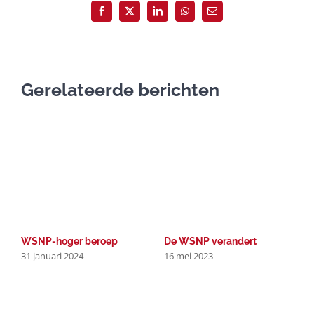
Facebook
X
LinkedIn
WhatsApp
E-
mail
Gerelateerde berichten
WSNP-hoger beroep
De WSNP verandert
W
31 januari 2024
16 mei 2023
b
2