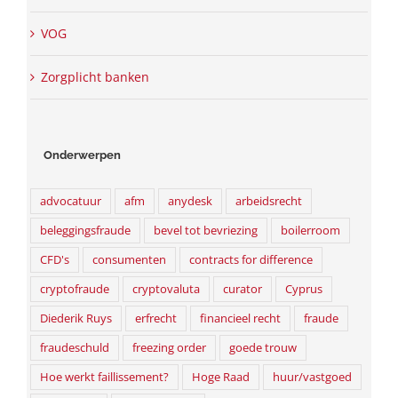
VOG
Zorgplicht banken
Onderwerpen
advocatuur
afm
anydesk
arbeidsrecht
beleggingsfraude
bevel tot bevriezing
boilerroom
CFD's
consumenten
contracts for difference
cryptofraude
cryptovaluta
curator
Cyprus
Diederik Ruys
erfrecht
financieel recht
fraude
fraudeschuld
freezing order
goede trouw
Hoe werkt faillissement?
Hoge Raad
huur/vastgoed