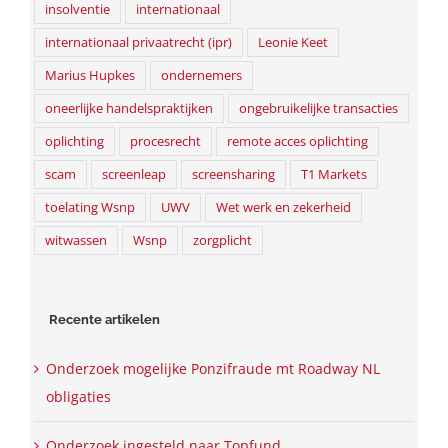
insolventie
internationaal
internationaal privaatrecht (ipr)
Leonie Keet
Marius Hupkes
ondernemers
oneerlijke handelspraktijken
ongebruikelijke transacties
oplichting
procesrecht
remote acces oplichting
scam
screenleap
screensharing
T1 Markets
toelating Wsnp
UWV
Wet werk en zekerheid
witwassen
Wsnp
zorgplicht
Recente artikelen
Onderzoek mogelijke Ponzifraude mt Roadway NL
obligaties
Onderzoek ingesteld naar Topfund