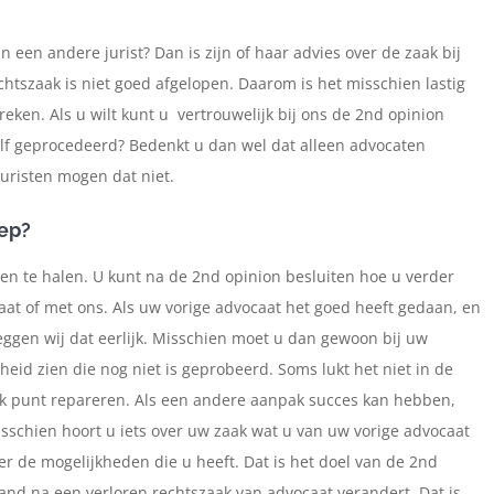
 een andere jurist? Dan is zijn of haar advies over de zaak bij
echtszaak is niet goed afgelopen. Daarom is het misschien lastig
ken. Als u wilt kunt u vertrouwelijk bij ons de 2nd opinion
elf geprocedeerd? Bedenkt u dan wel dat alleen advocaten
uristen mogen dat niet.
oep?
nen te halen. U kunt na de 2nd opinion besluiten hoe u verder
at of met ons. Als uw vorige advocaat het goed heeft gedaan, en
eggen wij dat eerlijk. Misschien moet u dan gewoon bij uw
heid zien die nog niet is geprobeerd. Soms lukt het niet in de
ak punt repareren. Als een andere aanpak succes kan hebben,
schien hoort u iets over uw zaak wat u van uw vorige advocaat
r de mogelijkheden die u heeft. Dat is het doel van de 2nd
mand na een verloren rechtszaak van advocaat verandert. Dat is