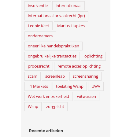
insolventie
internationaal
internationaal privaatrecht (ipr)
Leonie Keet
Marius Hupkes
ondernemers
oneerlijke handelspraktijken
ongebruikelijke transacties
oplichting
procesrecht
remote acces oplichting
scam
screenleap
screensharing
T1 Markets
toelating Wsnp
UWV
Wet werk en zekerheid
witwassen
Wsnp
zorgplicht
Recente artikelen