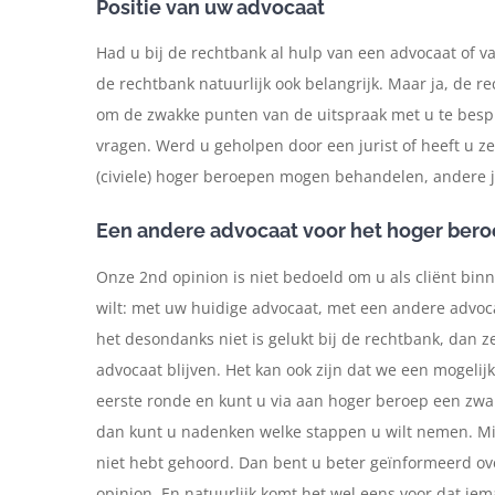
Positie van uw advocaat
Had u bij de rechtbank al hulp van een advocaat of van
de rechtbank natuurlijk ook belangrijk. Maar ja, de r
om de zwakke punten van de uitspraak met u te bespre
vragen. Werd u geholpen door een jurist of heeft u z
(civiele) hoger beroepen mogen behandelen, andere j
Een andere advocaat voor het hoger ber
Onze 2nd opinion is niet bedoeld om u als cliënt bin
wilt: met uw huidige advocaat, met een andere advoca
het desondanks niet is gelukt bij de rechtbank, dan z
advocaat blijven. Het kan ook zijn dat we een mogelijk
eerste ronde en kunt u via aan hoger beroep een zw
dan kunt u nadenken welke stappen u wilt nemen. Mis
niet hebt gehoord. Dan bent u beter geïnformeerd ove
opinion. En natuurlijk komt het wel eens voor dat ie