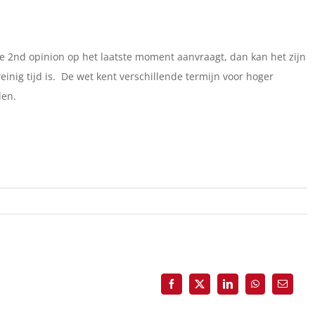
e 2nd opinion op het laatste moment aanvraagt, dan kan het zijn
nig tijd is. De wet kent verschillende termijn voor hoger
den.
Facebook
X
LinkedIn
WhatsApp
E-
mail