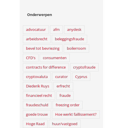
Onderwerpen
advocatuur
afm
anydesk
arbeidsrecht
beleggingsfraude
bevel tot bevriezing
boilerroom
CFD's
consumenten
contracts for difference
cryptofraude
WSNP-hoger beroep
Procederen bij het gerec
cryptovaluta
curator
Cyprus
31 januari 2024
24 april 2019
Diederik Ruys
erfrecht
financieel recht
fraude
fraudeschuld
freezing order
goede trouw
Hoe werkt faillissement?
Hoge Raad
huur/vastgoed