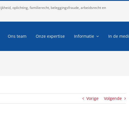
kheid, oplichting, familierecht, beleggingsfraude, arbeidsrecht en
Ons team
Onze expertise
Informatie
In de med
Vorige
Volgende